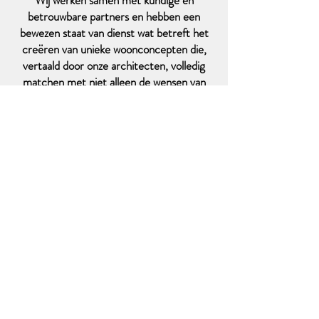
Wij werken samen met kundige en
betrouwbare partners en hebben een
bewezen staat van dienst wat betreft het
creëren van unieke woonconcepten die,
vertaald door onze architecten, volledig
matchen met niet alleen de wensen van
gemeentes en stedenbouwkundigen maar ook
die van de (toekomstige) bewoners.
Of het nu een nieuwe of bestaande locatie is,
op elke locatie is een project te realiseren;
van klein tot groot, van woning tot
appartement, voor ieder budget, naar ieders
wens.
Heeft u interesse in nieuwbouwprojecten, wilt
u samenwerken aan een op maat gemaakt
project of bent u een grondeigenaar met een
idee, Belle-Vue Wonen heeft de
vaardigheden en ervaring in huis om uw